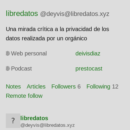
libredatos
@deyvis@libredatos.xyz
Una mirada crítica a la privacidad de los
datos realizada por un orgánico
🌐 Web personal
deivisdiaz
🌐 Podcast
prestocast
Notes
Articles
Followers
6
Following
12
Remote follow
libredatos
@deyvis@libredatos.xyz