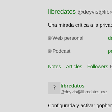
libredatos
@deyvis@libr
Una mirada crítica a la priva
🌐 Web personal
d
🌐 Podcast
p
Notes
Articles
Followers
libredatos
@deyvis@libredatos.xyz
Configurada y activa: gopher