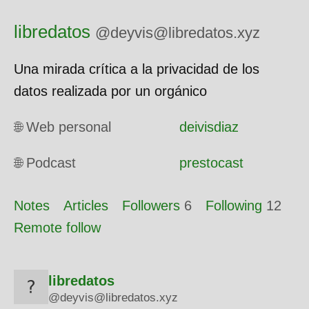
libredatos
@deyvis@libredatos.xyz
Una mirada crítica a la privacidad de los
datos realizada por un orgánico
🌐 Web personal
deivisdiaz
🌐 Podcast
prestocast
Notes
Articles
Followers
6
Following
12
Remote follow
libredatos
@deyvis@libredatos.xyz